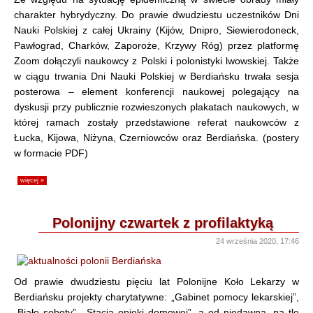
charakter hybrydyczny. Do prawie dwudziestu uczestników Dni
Nauki Polskiej z całej Ukrainy (Kijów, Dnipro, Siewierodoneck,
Pawłograd, Charków, Zaporoże, Krzywy Róg) przez platformę
Zoom dołączyli naukowcy z Polski i polonistyki lwowskiej. Także
w ciągu trwania Dni Nauki Polskiej w Berdiańsku trwała sesja
posterowa – element konferencji naukowej polegający na
dyskusji przy publicznie rozwieszonych plakatach naukowych, w
której ramach zostały przedstawione referat naukowców z
Łucka, Kijowa, Niżyna, Czerniowców oraz Berdiańska. (postery
w formacie PDF)
więcej »
Polonijny czwartek z profilaktyką
24 września 2020, 17:46
Od prawie dwudziestu pięciu lat Polonijne Koło Lekarzy w
Berdiańsku projekty charytatywne: „Gabinet pomocy lekarskiej”,
„Białe soboty”, „Stacja opieki domowej”, a od niedawna, na tle