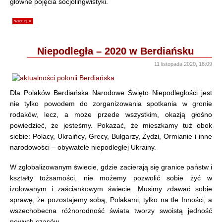
główne pojęcia socjolingwistyki.
więcej »
Niepodległa – 2020 w Berdiańsku
11 listopada 2020, 18:09
Dla Polaków Berdiańska Narodowe Święto Niepodległości jest
nie tylko powodem do zorganizowania spotkania w gronie
rodaków, lecz, a może przede wszystkim, okazją głośno
powiedzieć, że jesteśmy. Pokazać, że mieszkamy tuż obok
siebie: Polacy, Ukraińcy, Grecy, Bułgarzy, Żydzi, Ormianie i inne
narodowości – obywatele niepodległej Ukrainy.
W zglobalizowanym świecie, gdzie zacierają się granice państw i
kształty tożsamości, nie możemy pozwolić sobie żyć w
izolowanym i zaściankowym świecie. Musimy zdawać sobie
sprawę, że pozostajemy sobą, Polakami, tylko na tle Inności, a
wszechobecna różnorodność świata tworzy swoistą jedność
nowych czasów.