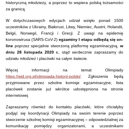
historyczną młodzieży, a poprzez to wspiera polską tożsamości
za granicą.
W dotychczasowych edycjach udział wzięło ponad 1500
uczestników z Ukrainy, Białorusi, Litwy, Niemiec, Austrii, Holandii,
Belgii, Norwegii, Francji i Grecji. Z uwagi na epidemię
koronowirusa (SARS-CoV-2)
egzaminy I etapu odbędą się on-
line
poprzez specjalnie stworzoną platformę egzaminacyjną,
w
dniu 28 listopada 2020 r.
, stąd serdecznie zapraszamy do
udziału młodzież i placówki na całym świecie.
Więcej informacji na temat Olimpiady
https://wid.org.pl/olimpiada-historii-polski/
. Zgłoszenia będą
przyjmowane przez szkolne komisje egzaminacyjne, lista
placówek zostanie już wkrótce udostępniona na stronie
internetowej.
Zapraszamy również do kontaktu placówki, które chciałyby
podjąć się koordynacji Olimpiady na swoim terenie poprzez
stworzenie szkolnej komisji egzaminacyjnej – odpowiedzialnej za
komunikację pomiędzy organizatorami, a uczestnikami