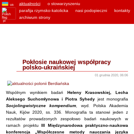
aktualności
o stowarzyszeniu
ua
parafija rzymsko-katolicka
nasi podopieczni
kontakty
archiwum strony
pl
Pokłosie naukowej współpracy
polsko-ukraińskiej
01 grudnia 2020, 06:06
Wspólnym wynikiem badań
Heleny Krasowskiej, Lecha
Aleksego Suchomłynowa i Piotra Syhedy
jest monografia
Socjolingwistyczne kompendium
, wyd. Polska Akademia
Nauk, Kijów 2020, ss. 336. Monografia ta stanowi jeden z
rezultatów prowadzonych zespołowo badań naukowych w
ramach projektu
III Międzynarodowa praktyczno-naukowa
konferencja „Współczesne metody nauczania języka