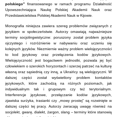
polskiego”
finansowanego w ramach programu Działalność
Upowszechniająca Naukę Polskiej Akademii Nauk oraz
Przedstawicielstwa Polskiej Akademii Nauk w Kijowie.
Monografia niniejsza zawiera szereg problemów związanych z
językiem w społeczeństwie. Autorzy omawiają najważniejsze
terminy socjolingwistyczne: poruszony został problem języka
ojczystego i rozróżnienie w nabywaniu oraz uczeniu się
kolejnych języków. Niezmiernie ważny problem wielojęzyczności
to kod językowy oraz przełączenia kodów językowych.
Wielojęzyczność jest bogactwem jednostki, pozwala jej być
człowiekiem o szerokich horyzontach i szerzej patrzeć na kulturę
własną oraz sąsiednią czy inną, a Ukraińcy są wielojęzyczni. W
dalszej części został wyświetlony problem kontaktów
językowych, które zachodzą na różnych poziomach, jak
indywidualnym tak i grupowym czy też terytorialnym.
Interferencje językowe, przełączanie kodów językowych,
zjawiska surżyka, trasianki czy „mowy prostej” są rozwinięte w
dalszej części tej pracy. Autorzy zwracają uwagę również na
socjolekt, gwarę, dialekt, żargon, slang – terminy które stanowią