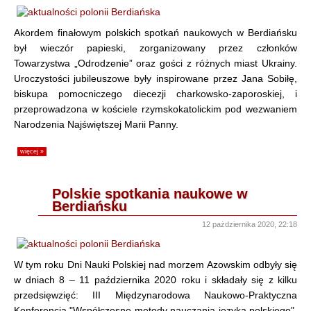
Akordem finałowym polskich spotkań naukowych w Berdiańsku
był wieczór papieski, zorganizowany przez członków
Towarzystwa „Odrodzenie” oraz gości z różnych miast Ukrainy.
Uroczystości jubileuszowe były inspirowane przez Jana Sobiłę,
biskupa pomocniczego diecezji charkowsko-zaporoskiej, i
przeprowadzona w kościele rzymskokatolickim pod wezwaniem
Narodzenia Najświętszej Marii Panny.
więcej »
Polskie spotkania naukowe w
Berdiańsku
12 pażdziernika 2020, 22:18
W tym roku Dni Nauki Polskiej nad morzem Azowskim odbyły się
w dniach 8 – 11 października 2020 roku i składały się z kilku
przedsięwzięć: III Międzynarodowa Naukowo-Praktyczna
Konferencja "Współczesne metody nauczania języka polskiego",