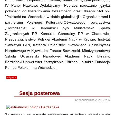
IV Panel Naukowo-Dydaktyczny "Poprzez nauczanie języka
polskiego do kształtowania tożsamości" oraz Okrągły Stół pn.
"Polskość na Wschodzie w dobie globalizacji". Organizatorami i
partnerami Polskiego Kulturalno-Oświatowego Towarzystwa
„Odrodzenie” w Berdiańsku były Ministerstwo Spraw
Zagranicznych RP, Konsulat Generalny RP w Charkowie,
Przedstawicielstwo Polskiej Akademii Nauk w Kijowie, Instytut
Slawistyki PAN, Katedra Polonistyki Kijowskiego Uniwersytetu
Narodowego w Kijowie im. Tarasa Sewczenki, Międzynarodowa
Szkoła Ukrainistyki Narodowej Akademii Nauk Ukrainy,
Berdiański Uniwersytet Zarządzania i Biznesu, a także Fundacja
Pomoc Polakom na Wschodzie.
więcej »
Sesja posterowa
12 pażdziernika 2020, 22:05
Ze względu na sytuację epidemiczną w świecie obrady miały