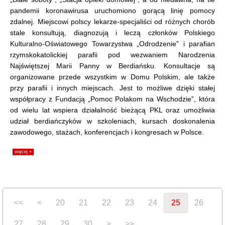
pandemii koronawirusa uruchomiono gorącą linię pomocy
zdalnej. Miejscowi polscy lekarze-specjaliści od różnych chorób
stale konsultują, diagnozują i leczą członków Polskiego
Kulturalno-Oświatowego Towarzystwa „Odrodzenie” i parafian
rzymskokatolickiej parafii pod wezwaniem Narodzenia
Najświętszej Marii Panny w Berdiańsku. Konsultacje są
organizowane przede wszystkim w Domu Polskim, ale także
przy parafii i innych miejscach. Jest to możliwe dzięki stałej
współpracy z Fundacją „Pomoc Polakom na Wschodzie”, która
od wielu lat wspiera działalność bieżącą PKL oraz umożliwia
udział berdiańczyków w szkoleniach, kursach doskonalenia
zawodowego, stażach, konferencjach i kongresach w Polsce.
więcej »
<<
<
20
21
22
23
24
25
26
27
28
29
30
>
>>