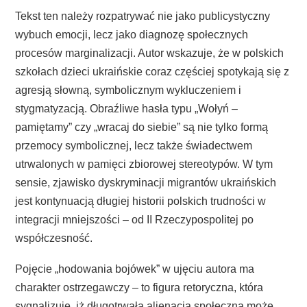
Tekst ten należy rozpatrywać nie jako publicystyczny
wybuch emocji, lecz jako diagnozę społecznych
procesów marginalizacji. Autor wskazuje, że w polskich
szkołach dzieci ukraińskie coraz częściej spotykają się z
agresją słowną, symbolicznym wykluczeniem i
stygmatyzacją. Obraźliwe hasła typu „Wołyń –
pamiętamy” czy „wracaj do siebie” są nie tylko formą
przemocy symbolicznej, lecz także świadectwem
utrwalonych w pamięci zbiorowej stereotypów. W tym
sensie, zjawisko dyskryminacji migrantów ukraińskich
jest kontynuacją długiej historii polskich trudności w
integracji mniejszości – od II Rzeczypospolitej po
współczesność.
Pojęcie „hodowania bojówek” w ujęciu autora ma
charakter ostrzegawczy – to figura retoryczna, która
sygnalizuje, iż długotrwała alienacja społeczna może