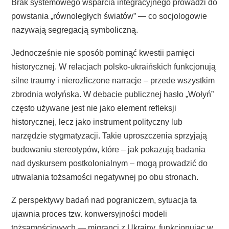
Brak systemowego wsparcia integracyjnego prowadzi do
powstania „równoległych światów” — co socjologowie
nazywają segregacją symboliczną.
Jednocześnie nie sposób pominąć kwestii pamięci
historycznej. W relacjach polsko-ukraińskich funkcjonują
silne traumy i nierozliczone narracje – przede wszystkim
zbrodnia wołyńska. W debacie publicznej hasło „Wołyń”
często używane jest nie jako element refleksji
historycznej, lecz jako instrument polityczny lub
narzędzie stygmatyzacji. Takie uproszczenia sprzyjają
budowaniu stereotypów, które – jak pokazują badania
nad dyskursem postkolonialnym – mogą prowadzić do
utrwalania tożsamości negatywnej po obu stronach.
Z perspektywy badań nad pograniczem, sytuacja ta
ujawnia proces tzw. konwersyjności modeli
tożsamościowych — migranci z Ukrainy, funkcjonując w