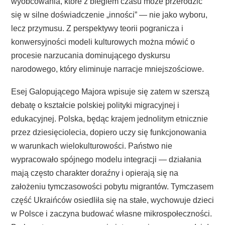
wyobcowania, które z biegiem czasu może przerodzić
się w silne doświadczenie „inności” — nie jako wyboru,
lecz przymusu. Z perspektywy teorii pogranicza i
konwersyjności modeli kulturowych można mówić o
procesie narzucania dominującego dyskursu
narodowego, który eliminuje narracje mniejszościowe.
Esej Galopującego Majora wpisuje się zatem w szerszą
debatę o kształcie polskiej polityki migracyjnej i
edukacyjnej. Polska, będąc krajem jednolitym etnicznie
przez dziesięciolecia, dopiero uczy się funkcjonowania
w warunkach wielokulturowości. Państwo nie
wypracowało spójnego modelu integracji — działania
mają często charakter doraźny i opierają się na
założeniu tymczasowości pobytu migrantów. Tymczasem
część Ukraińców osiedliła się na stałe, wychowuje dzieci
w Polsce i zaczyna budować własne mikrospołeczności.