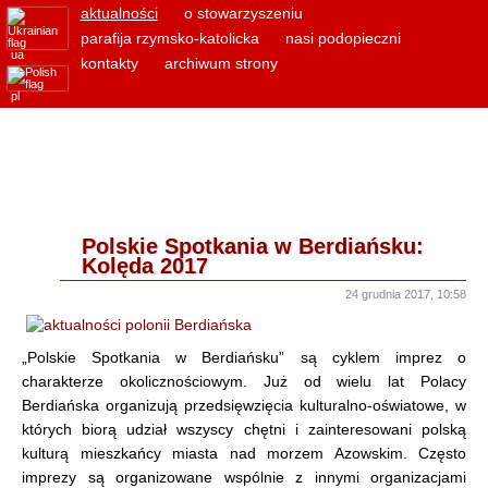
aktualności
o stowarzyszeniu
parafija rzymsko-katolicka
nasi podopieczni
ua
kontakty
archiwum strony
pl
Polskie Spotkania w Berdiańsku:
Kolęda 2017
24 grudnia 2017, 10:58
„Polskie Spotkania w Berdiańsku” są cyklem imprez o
charakterze okolicznościowym. Już od wielu lat Polacy
Berdiańska organizują przedsięwzięcia kulturalno-oświatowe, w
których biorą udział wszyscy chętni i zainteresowani polską
kulturą mieszkańcy miasta nad morzem Azowskim. Często
imprezy są organizowane wspólnie z innymi organizacjami