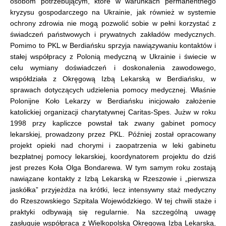
osobom potrzebującym, które w warunkach permanentnego
kryzysu gospodarczego na Ukrainie, jak również w systemie
ochrony zdrowia nie mogą pozwolić sobie w pełni korzystać z
świadczeń państwowych i prywatnych zakładów medycznych.
Pomimo to PKL w Berdiańsku sprzyja nawiązywaniu kontaktów i
stałej współpracy z Polonią medyczną w Ukrainie i świecie w
celu wymiany doświadczeń i doskonalenia zawodowego,
współdziała z Okręgową Izbą Lekarską w Berdiańsku, w
sprawach dotyczących udzielenia pomocy medycznej. Właśnie
Polonijne Koło Lekarzy w Berdiańsku inicjowało założenie
katolickiej organizacji charytatywnej Caritas-Spes. Jużw w roku
1998 przy kapliczce powstał tak zwany gabinet pomocy
lekarskiej, prowadzony przez PKL. Później został opracowany
projekt opieki nad chorymi i zaopatrzenia w leki gabinetu
bezpłatnej pomocy lekarskiej, koordynatorem projektu do dziś
jest prezes Koła Olga Bondarewa. W tym samym roku zostają
nawiązane kontakty z Izbą Lekarską w Rzeszowie i „pierwsza
jaskółka” przyjeżdża na krótki, lecz intensywny staż medyczny
do Rzeszowskiego Szpitala Wojewódzkiego. W tej chwili staże i
praktyki odbywają się regularnie. Na szczególną uwagę
zasługuje współpraca z Wielkopolską Okręgową Izbą Lekarską,