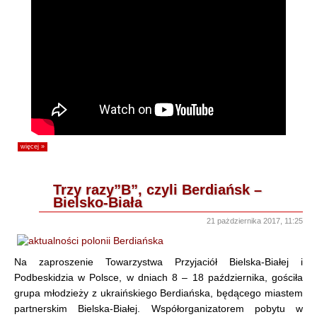
więcej »
Trzy razy”B”, czyli Berdiańsk –
Bielsko-Biała
21 pażdziernika 2017, 11:25
Na zaproszenie Towarzystwa Przyjaciół Bielska-Białej i
Podbeskidzia w Polsce, w dniach 8 – 18 października, gościła
grupa młodzieży z ukraińskiego Berdiańska, będącego miastem
partnerskim Bielska-Białej. Współorganizatorem pobytu w