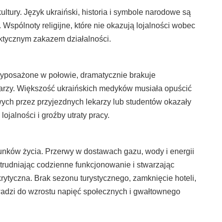
ultury. Język ukraiński, historia i symbole narodowe są
. Wspólnoty religijne, które nie okazują lojalności wobec
aktycznym zakazem działalności.
wyposażone w połowie, dramatycznie brakuje
ekarzy. Większość ukraińskich medyków musiała opuścić
ch przez przyjezdnych lekarzy lub studentów okazały
jalności i groźby utraty pracy.
ków życia. Przerwy w dostawach gazu, wody i energii
utrudniając codzienne funkcjonowanie i stwarzając
krytyczna. Brak sezonu turystycznego, zamknięcie hoteli,
owadzi do wzrostu napięć społecznych i gwałtownego