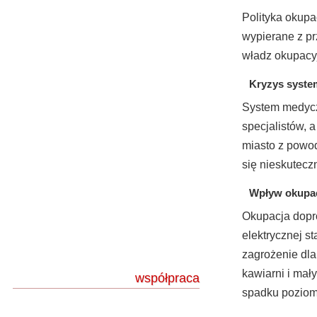
Polityka okupa
wypierane z prz
władz okupacyj
Kryzys syste
System medyczn
specjalistów, 
miasto z powo
się nieskutecz
Wpływ okupac
Okupacja dopr
elektrycznej s
zagrożenie dla
kawiarni i mał
współpraca
spadku poziom