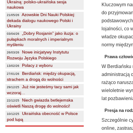
Ukrainą: polsko-ukraińska sesja
Kluczowym narz
naukowa
do przyjmowani
Azowskie Dni Nauki Polskiej:
21/05/26
dekada dialogu naukowego Polski i
podstawowych u
Ukrainy
lojalności, co
„Dobry Rosjanin” jako iluzja: o
03/04/26
władze okupacy
pułapkach moralnych i imperialnym
myśleniu
normy międzyna
Nowe inicjatywy Instytutu
26/03/26
Prawa człowie
Rozwoju Języka Polskiego
Polacy z wyboru
W Berdiańsku r
13/02/26
Berdiańsk: między okupacją,
administracją 
27/01/26
strachem a drogą do wolności
rażąco narusza
Już nie jesteśmy tacy sami jak
29/12/25
wieloletnie wy
wczoraj…
lat pozbawien
Niech gwiazda betlejemska
22/12/25
oświetli Naszą drogę do wolności!
Presja na rodz
Ukraińska obecność w Polsce
10/12/25
pod lupą
Szczególnie cy
online, zastra