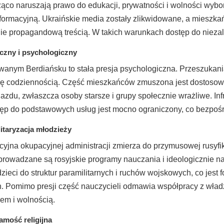
żąco naruszają prawo do edukacji, prywatności i wolności wy
nformacyjną. Ukraińskie media zostały zlikwidowane, a mieszkań
ie propagandową treścią. W takich warunkach dostęp do niezale
czny i psychologiczny
anym Berdiańsku to stała presja psychologiczna. Przeszukania, 
 się codziennością. Część mieszkańców zmuszona jest dostoso
azdu, zwłaszcza osoby starsze i grupy społecznie wrażliwe. Inf
ęp do podstawowych usług jest mocno ograniczony, co bezpośr
litaryzacja młodzieży
cyjna okupacyjnej administracji zmierza do przymusowej rusyf
wprowadzane są rosyjskie programy nauczania i ideologicznie
ieci do struktur paramilitarnych i ruchów wojskowych, co jest f
h. Pomimo presji część nauczycieli odmawia współpracy z wła
em i wolnością.
samość religijna