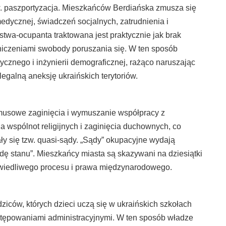
zw. paszportyzacja. Mieszkańców Berdiańska zmusza się
edycznej, świadczeń socjalnych, zatrudnienia i
wa-ocupanta traktowana jest praktycznie jak brak
aniczeniami swobody poruszania się. W ten sposób
ycznego i inżynierii demograficznej, rażąco naruszając
galną aneksję ukraińskich terytoriów.
zymusowe zaginięcia i wymuszanie współpracy z
 wspólnot religijnych i zaginięcia duchownych, co
y się tzw. quasi-sądy. „Sądy” okupacyjne wydają
dę stanu”. Mieszkańcy miasta są skazywani na dziesiątki
awiedliwego procesu i prawa międzynarodowego.
dziców, których dzieci uczą się w ukraińskich szkołach
ostępowaniami administracyjnymi. W ten sposób władze