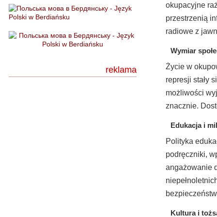
okupacyjne ra
przestrzenią i
radiowe z jawn
Wymiar społe
Życie w okupow
reklama
represji stały
możliwości wyj
znacznie. Dost
Edukacja i mi
Polityka eduka
podręczniki, 
angażowanie dz
niepełnoletnic
bezpieczeństw
Kultura i toż