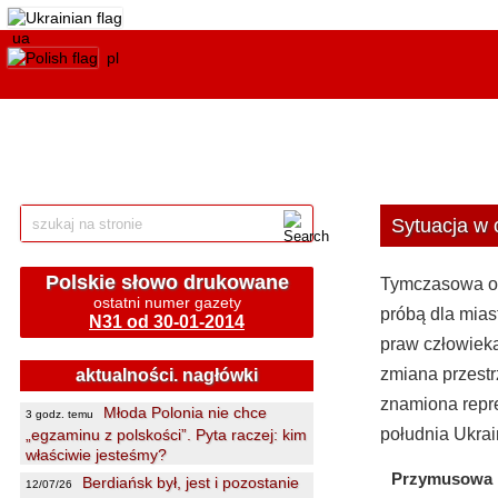
ua
pl
Sytuacja w
Polskie słowo drukowane
Tymczasowa ok
ostatni numer gazety
próbą dla mias
N31 od 30-01-2014
praw człowieka
zmiana przestr
aktualności. nagłówki
znamiona repre
Młoda Polonia nie chce
3 godz. temu
południa Ukrai
„egzaminu z polskości”. Pyta raczej: kim
właściwie jesteśmy?
Przymusowa 
Berdiańsk był, jest i pozostanie
12/07/26