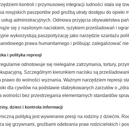
ędziem kontroli i przymusowej integracji ludności stała się t
a rosyjskich paszportów pod groźbą utraty dostępu do opieki m
sług administracyjnych. Odmowa przyjęcia obywatelstwa państ
 wiąże się z nasilonym naciskiem, ryzykiem prześladowań i ogr
jne wykorzystują paszportyzację jako narzędzie szantażu polit
rodowego prawa humanitarnego i próbując zalegalizować niele
ka i polityka represji
egularnie odnotowuje się nielegalne zatrzymania, tortury, pr
okupacyjną. Szczególnym kierunkiem nacisku są prześladowania
 prawo do wolności wyznania. Ważnym narzędziem represji stał
roki dla cywilów na podstawie sfabrykowanych zarzutów o „zdra
ia wolności bez przestrzegania elementarnych standardów spr
iny, dzieci i kontrola informacji
niczną polityką jest wywieranie presji na rodziny z dziećmi. Ro
sza się grzywnami, groźbami odebrania praw rodzicielskich i p