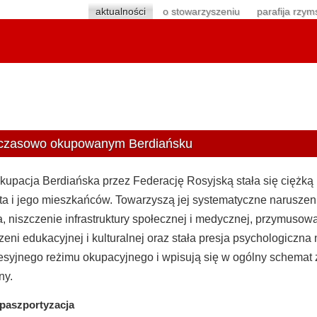
aktualności
o stowarzyszeniu
parafija rzym
 czasowo okupowanym Berdiańsku
upacja Berdiańska przez Federację Rosyjską stała się ciężką
ta i jego mieszkańców. Towarzyszą jej systematyczne naruszen
, niszczenie infrastruktury społecznej i medycznej, przymusow
zeni edukacyjnej i kulturalnej oraz stała presja psychologiczn
syjnego reżimu okupacyjnego i wpisują się w ogólny schemat za
ny.
paszportyzacja