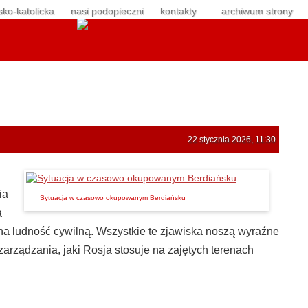
sko-katolicka
nasi podopieczni
kontakty
archiwum strony
22 stycznia 2026, 11:30
ia
Sytuacja w czasowo okupowanym Berdiańsku
a
a na ludność cywilną. Wszystkie te zjawiska noszą wyraźne
rządzania, jaki Rosja stosuje na zajętych terenach