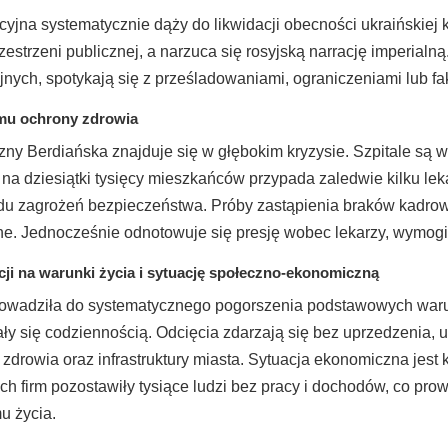
cyjna systematycznie dąży do likwidacji obecności ukraińskiej k
estrzeni publicznej, a narzuca się rosyjską narrację imperialną
nych, spotykają się z prześladowaniami, ograniczeniami lub f
mu ochrony zdrowia
y Berdiańska znajduje się w głębokim kryzysie. Szpitale są 
a na dziesiątki tysięcy mieszkańców przypada zaledwie kilku l
du zagrożeń bezpieczeństwa. Próby zastąpienia braków kadrowy
ne. Jednocześnie odnotowuje się presję wobec lekarzy, wymogi lo
ji na warunki życia i sytuację społeczno-ekonomiczną
owadziła do systematycznego pogorszenia podstawowych warun
tały się codziennością. Odcięcia zdarzają się bez uprzedzenia, 
 zdrowia oraz infrastruktury miasta. Sytuacja ekonomiczna jest 
ych firm pozostawiły tysiące ludzi bez pracy i dochodów, co pr
u życia.