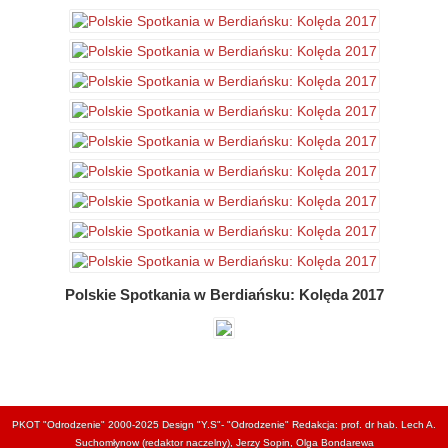
Polskie Spotkania w Berdiańsku: Kolęda 2017
PKOT "Odrodzenie" 2000-2025 Design "Y.S"- "Odrodzenie" Redakcja: prof. dr hab. Lech A.
Suchomłynow (redaktor naczelny), Jerzy Sopin, Olga Bondarewa