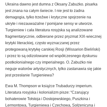
Ukraina dawno jest dumna z Oksany Zabużko. pisarka
jest znana na całym świecie. I nie jest to żadna
demagogia, tylko trzeźwe i krytyczne spojrzenie na
ukryte i niezauważalne / pomijane sensy w utworze.
Turgieniew i cała literatura rosyjska są analizowane
fragmentarycznie, odbierane przez pryzmat XIX-wiecznej
krytyki literackiej, często wyznaczanej przez
protegowaną krytykę carskiej Rosji (Wissarion Bieliński)
i przez to są odizolowane od współczesnego dyskursu
postkolonialnego czy imperialnego. O. Zabużko nie
neguje walorów artystycznych, tylko zastanawia się jakie
jest przesłanie Turgieniewa?
Ewa M. Thompson w książce Trubadurzy imperium.
Literatura rosyjska i kolonializm pisze: “Czarujący
bohaterowie Tołstoja i Dostojewskiego, Puszkina i
Lermontowa, Turgieniewa i Czechowa, Sołżenicyna i