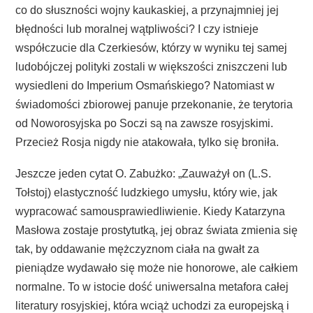
co do słuszności wojny kaukaskiej, a przynajmniej jej
błędności lub moralnej wątpliwości? I czy istnieje
współczucie dla Czerkiesów, którzy w wyniku tej samej
ludobójczej polityki zostali w większości zniszczeni lub
wysiedleni do Imperium Osmańskiego? Natomiast w
świadomości zbiorowej panuje przekonanie, że terytoria
od Noworosyjska po Soczi są na zawsze rosyjskimi.
Przecież Rosja nigdy nie atakowała, tylko się broniła.
Jeszcze jeden cytat O. Zabużko: „Zauważył on (L.S.
Tołstoj) elastyczność ludzkiego umysłu, który wie, jak
wypracować samousprawiedliwienie. Kiedy Katarzyna
Masłowa zostaje prostytutką, jej obraz świata zmienia się
tak, by oddawanie mężczyznom ciała na gwałt za
pieniądze wydawało się może nie honorowe, ale całkiem
normalne. To w istocie dość uniwersalna metafora całej
literatury rosyjskiej, która wciąż uchodzi za europejską i