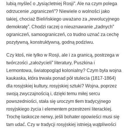
lubią myśleć o „tysiącletniej Rosji”. Ale na czym polega
odrzucenie „ograniczeń”? Niewiele o wolności jako
takiej, chociaż Bielińskiego uważano za „rewolucyjnego
demokratę”. Chodzi raczej o nieuznawanie „żadnych”
ograniczeń, samoograniczeń, co trudno uznać za cechę
pozytywną, konstruktywną, godną podziwu.
Czy ktoś, nie tylko w Rosji, ale i za granicą, postrzega w
twórczości „założycieli” literatury, Puszkina i
Lermontowa, światopogląd kolonialny? Czym była wojna
kaukaska, która trwała ponad pół stulecia (1817-1864)
dla rosyjskiej kultury, rosyjskiej sztuki? Wojna, poprzez
swoją zwyczajnością i, dzięki temu miłej sercu
powszedniości, stała się uroczym tłem tradycyjnego
rosyjskiego życia i elementem przestrzeni literackiej.
Trochę łaskocze nerwy, jeśli bohater opowieści musi się
tam udać. Czy w tradycji rosyjskiej istnieją wątpliwości