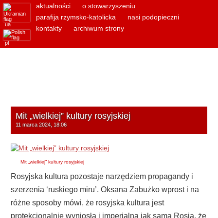
aktualności
o stowarzyszeniu
parafija rzymsko-katolicka
nasi podopieczni
ua
kontakty
archiwum strony
pl
Mit „wielkiej” kultury rosyjskiej
11 marca 2024, 18:06
Mit „wielkiej” kultury rosyjskiej
Rosyjska kultura pozostaje narzędziem propagandy i
szerzenia ‘ruskiego miru’. Oksana Zabużko wprost i na
różne sposoby mówi, że rosyjska kultura jest
protekcjonalnie wyniosła i imperialna jak sama Rosja, że