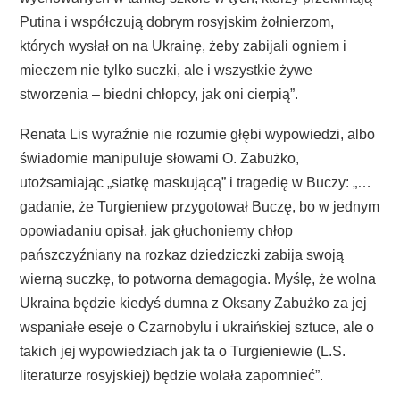
Putina i współczują dobrym rosyjskim żołnierzom,
których wysłał on na Ukrainę, żeby zabijali ogniem i
mieczem nie tylko suczki, ale i wszystkie żywe
stworzenia – biedni chłopcy, jak oni cierpią”.
Renata Lis wyraźnie nie rozumie głębi wypowiedzi, albo
świadomie manipuluje słowami O. Zabużko,
utożsamiając „siatkę maskującą” i tragedię w Buczy: „…
gadanie, że Turgieniew przygotował Buczę, bo w jednym
opowiadaniu opisał, jak głuchoniemy chłop
pańszczyźniany na rozkaz dziedziczki zabija swoją
wierną suczkę, to potworna demagogia. Myślę, że wolna
Ukraina będzie kiedyś dumna z Oksany Zabużko za jej
wspaniałe eseje o Czarnobylu i ukraińskiej sztuce, ale o
takich jej wypowiedziach jak ta o Turgieniewie (L.S.
literaturze rosyjskiej) będzie wolała zapomnieć”.