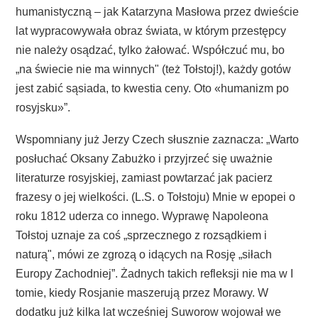
humanistyczną – jak Katarzyna Masłowa przez dwieście
lat wypracowywała obraz świata, w którym przestępcy
nie należy osądzać, tylko żałować. Współczuć mu, bo
„na świecie nie ma winnych" (też Tołstoj!), każdy gotów
jest zabić sąsiada, to kwestia ceny. Oto «humanizm po
rosyjsku»”.
Wspomniany już Jerzy Czech słusznie zaznacza: „Warto
posłuchać Oksany Zabużko i przyjrzeć się uważnie
literaturze rosyjskiej, zamiast powtarzać jak pacierz
frazesy o jej wielkości. (L.S. o Tołstoju) Mnie w epopei o
roku 1812 uderza co innego. Wyprawę Napoleona
Tołstoj uznaje za coś „sprzecznego z rozsądkiem i
naturą", mówi ze zgrozą o idących na Rosję „siłach
Europy Zachodniej”. Żadnych takich refleksji nie ma w I
tomie, kiedy Rosjanie maszerują przez Morawy. W
dodatku już kilka lat wcześniej Suworow wojował we