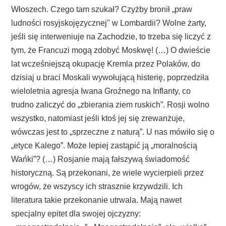
Włoszech. Czego tam szukał? Czyżby bronił „praw
ludności rosyjskojęzycznej" w Lombardii? Wolne żarty,
jeśli się interweniuje na Zachodzie, to trzeba się liczyć z
tym, że Francuzi mogą zdobyć Moskwę! (…) O dwieście
lat wcześniejszą okupację Kremla przez Polaków, do
dzisiaj u braci Moskali wywołującą histerię, poprzedziła
wieloletnia agresja Iwana Groźnego na Inflanty, co
trudno zaliczyć do „zbierania ziem ruskich”. Rosji wolno
wszystko, natomiast jeśli ktoś jej się zrewanżuje,
wówczas jest to „sprzeczne z naturą”. U nas mówiło się o
„etyce Kalego”. Może lepiej zastąpić ją „moralnością
Wańki”? (…) Rosjanie mają fałszywą świadomość
historyczną. Są przekonani, że wiele wycierpieli przez
wrogów, że wszyscy ich strasznie krzywdzili. Ich
literatura takie przekonanie utrwala. Mają nawet
specjalny epitet dla swojej ojczyzny: