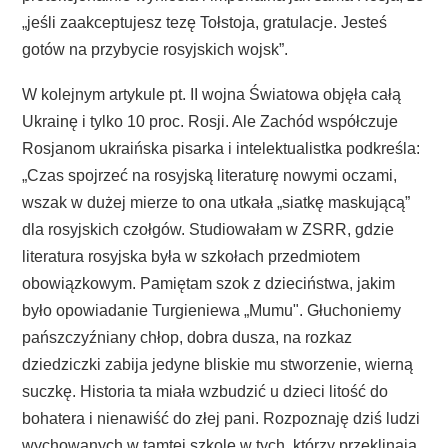
„jeśli zaakceptujesz tezę Tołstoja, gratulacje. Jesteś
gotów na przybycie rosyjskich wojsk”.
W kolejnym artykule pt. II wojna Światowa objęła całą
Ukrainę i tylko 10 proc. Rosji. Ale Zachód współczuje
Rosjanom ukraińska pisarka i intelektualistka podkreśla:
„Czas spojrzeć na rosyjską literaturę nowymi oczami,
wszak w dużej mierze to ona utkała „siatkę maskującą”
dla rosyjskich czołgów. Studiowałam w ZSRR, gdzie
literatura rosyjska była w szkołach przedmiotem
obowiązkowym. Pamiętam szok z dzieciństwa, jakim
było opowiadanie Turgieniewa „Mumu". Głuchoniemy
pańszczyźniany chłop, dobra dusza, na rozkaz
dziedziczki zabija jedyne bliskie mu stworzenie, wierną
suczkę. Historia ta miała wzbudzić u dzieci litość do
bohatera i nienawiść do złej pani. Rozpoznaję dziś ludzi
wychowanych w tamtej szkole w tych, którzy przeklinają