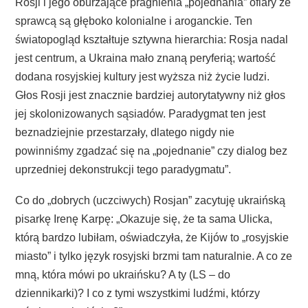
Rosji i jego oburzające pragnienia „pojednania” ofiary ze
sprawcą są głęboko kolonialne i aroganckie. Ten
światopogląd kształtuje sztywna hierarchia: Rosja nadal
jest centrum, a Ukraina mało znaną peryferią; wartość
dodana rosyjskiej kultury jest wyższa niż życie ludzi.
Głos Rosji jest znacznie bardziej autorytatywny niż głos
jej skolonizowanych sąsiadów. Paradygmat ten jest
beznadziejnie przestarzały, dlatego nigdy nie
powinniśmy zgadzać się na „pojednanie” czy dialog bez
uprzedniej dekonstrukcji tego paradygmatu”.
Co do „dobrych (uczciwych) Rosjan” zacytuję ukraińską
pisarkę Irenę Karpę: „Okazuje się, że ta sama Ulicka,
którą bardzo lubiłam, oświadczyła, że ​​Kijów to „rosyjskie
miasto” i tylko język rosyjski brzmi tam naturalnie. A co ze
mną, która mówi po ukraińsku? A ty (LS – do
dziennikarki)? I co z tymi wszystkimi ludźmi, którzy