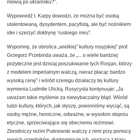
mówią po ukraińsku?”.
Wypowiedź I. Karpy dowodzi, że można być osobą
utalentowaną, dysydentem, pacyfistą, ale być nośnikiem
idei i szerzyć doktrynę ‘ruskiego miru”.
Wspomnę, że obrońca „wielkiej” kultury rosyjskiej” prof.
Grzegorz Przebinda uważa, że „…o wiele bardziej
pożyteczne jest dzisiaj poszukiwanie tych Rosjan, którzy
z modelem imperialnym walczą, nieraz płacąc bardzo
wysoką cenę” i wśród szeregu działaczy tej kultury
wymienia Ludmiłe Ulicką. Rusycysta kontynuuje: „Ja
uważam takie myślenie za niewybaczalny błąd. Wśród
ludzi kultury, których, jak słyszę, powinniśmy wyciąć, są
osoby mężne, heroiczne, odważne, w wysokim stopniu
etyczne, sprzeciwiające się obecnemu reżimowi.
Zbrodniczy reżim Putinowski walczy z nimi przy pomocy
swoich urzędników, dyskryminuje ich, wyrzuca z kraju,