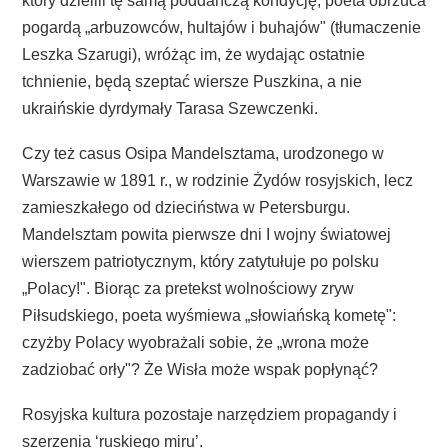
który dzielili tę samą poddańczą kondycję, poeta obrzuca
pogardą „arbuzowców, hultajów i buhajów" (tłumaczenie
Leszka Szarugi), wróżąc im, że wydając ostatnie
tchnienie, będą szeptać wiersze Puszkina, a nie
ukraińskie dyrdymały Tarasa Szewczenki.
Czy też casus Osipa Mandelsztama, urodzonego w
Warszawie w 1891 r., w rodzinie Żydów rosyjskich, lecz
zamieszkałego od dzieciństwa w Petersburgu.
Mandelsztam powita pierwsze dni I wojny światowej
wierszem patriotycznym, który zatytułuje po polsku
„Polacy!". Biorąc za pretekst wolnościowy zryw
Piłsudskiego, poeta wyśmiewa „słowiańską kometę":
czyżby Polacy wyobrażali sobie, że „wrona może
zadziobać orły"? Że Wisła może wspak popłynąć?
Rosyjska kultura pozostaje narzędziem propagandy i
szerzenia ‘ruskiego miru’.