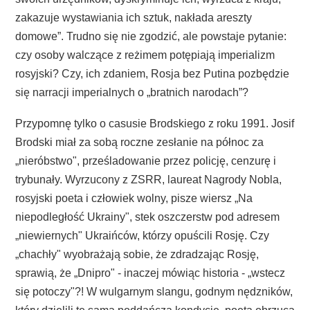
zakazuje wystawiania ich sztuk, nakłada areszty
domowe”. Trudno się nie zgodzić, ale powstaje pytanie:
czy osoby walczące z reżimem potępiają imperializm
rosyjski? Czy, ich zdaniem, Rosja bez Putina pozbędzie
się narracji imperialnych o „bratnich narodach”?
Przypomnę tylko o casusie Brodskiego z roku 1991. Josif
Brodski miał za sobą roczne zesłanie na północ za
„nieróbstwo", prześladowanie przez policję, cenzurę i
trybunały. Wyrzucony z ZSRR, laureat Nagrody Nobla,
rosyjski poeta i człowiek wolny, pisze wiersz „Na
niepodległość Ukrainy", stek oszczerstw pod adresem
„niewiernych" Ukraińców, którzy opuścili Rosję. Czy
„chachły" wyobrażają sobie, że zdradzając Rosję,
sprawią, że „Dnipro" - inaczej mówiąc historia - „wstecz
się potoczy"?! W wulgarnym slangu, godnym nędzników,