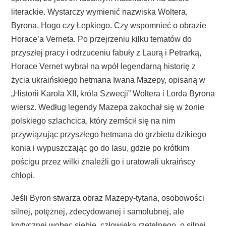
literackie. Wystarczy wymienić nazwiska Woltera,
Byrona, Hogo czy Łepkiego. Czy wspomnieć o obrazie
Horace’a Verneta. Po przejrzeniu kilku tematów do
przyszłej pracy i odrzuceniu fabuły z Laurą i Petrarką,
Horace Vernet wybrał na wpół legendarną historię z
życia ukraińskiego hetmana Iwana Mazepy, opisaną w
„Historii Karola XII, króla Szwecji” Woltera i Lorda Byrona
wiersz. Według legendy Mazepa zakochał się w żonie
polskiego szlachcica, który zemścił się na nim
przywiązując przyszłego hetmana do grzbietu dzikiego
konia i wypuszczając go do lasu, gdzie po krótkim
pościgu przez wilki znaleźli go i uratowali ukraińscy
chłopi.
Jeśli Byron stwarza obraz Mazepy-tytana, osobowości
silnej, potężnej, zdecydowanej i samolubnej, ale
krytycznej wobec siebie, człowieka rzetelnego, o silnej