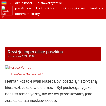
aktualności
o stowarzyszeniu
ua
parafija rzymsko-katolicka
nasi podopieczni
kontakty
archiwum strony
pl
Rewizja imperialisty puszkina
23 stycznia 2024, 13:06
Horace Vernet "Mazepa i wilki"
Hetman kozacki Iwan Mazepa był postacią historyczną,
która wzbudzała wiele emocji. Był postrzegany jako
bohater romantyczny, ale też był przedstawiany jako
zdrajca caratu moskiewskiego.