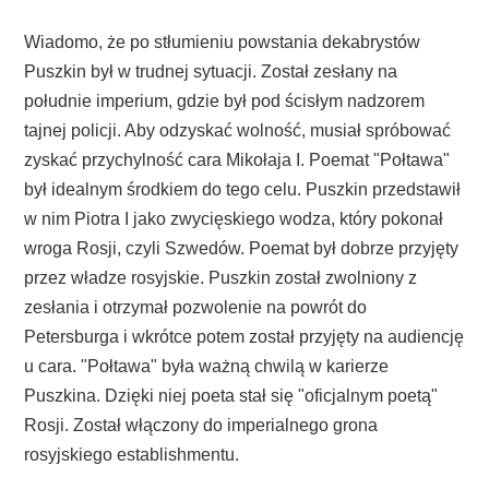
Wiadomo, że po stłumieniu powstania dekabrystów
Puszkin był w trudnej sytuacji. Został zesłany na
południe imperium, gdzie był pod ścisłym nadzorem
tajnej policji. Aby odzyskać wolność, musiał spróbować
zyskać przychylność cara Mikołaja I. Poemat "Połtawa"
był idealnym środkiem do tego celu. Puszkin przedstawił
w nim Piotra I jako zwycięskiego wodza, który pokonał
wroga Rosji, czyli Szwedów. Poemat był dobrze przyjęty
przez władze rosyjskie. Puszkin został zwolniony z
zesłania i otrzymał pozwolenie na powrót do
Petersburga i wkrótce potem został przyjęty na audiencję
u cara. "Połtawa" była ważną chwilą w karierze
Puszkina. Dzięki niej poeta stał się "oficjalnym poetą"
Rosji. Został włączony do imperialnego grona
rosyjskiego establishmentu.