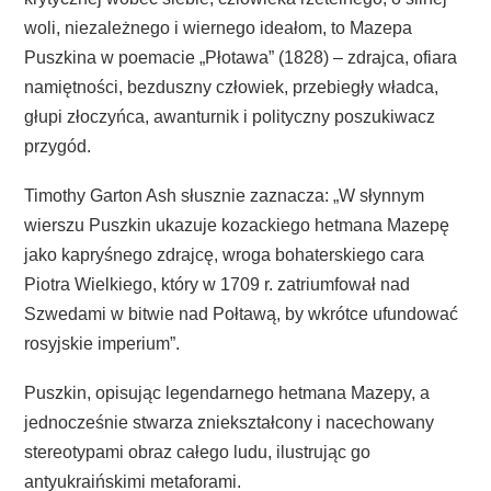
woli, niezależnego i wiernego ideałom, to Mazepa
Puszkina w poemacie „Płotawa” (1828) – zdrajca, ofiara
namiętności, bezduszny człowiek, przebiegły władca,
głupi złoczyńca, awanturnik i polityczny poszukiwacz
przygód.
Timothy Garton Ash słusznie zaznacza: „W słynnym
wierszu Puszkin ukazuje kozackiego hetmana Mazepę
jako kapryśnego zdrajcę, wroga bohaterskiego cara
Piotra Wielkiego, który w 1709 r. zatriumfował nad
Szwedami w bitwie nad Połtawą, by wkrótce ufundować
rosyjskie imperium”.
Puszkin, opisując legendarnego hetmana Mazepy, a
jednocześnie stwarza zniekształcony i nacechowany
stereotypami obraz całego ludu, ilustrując go
antyukraińskimi metaforami.