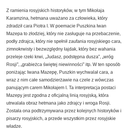
Z ramienia rosyjskich historyków, w tym Mikołaja
Karamzina, hetmana uważano za człowieka, który
zdradził cara Piotra I. W poemacie Puszkina Iwan
Mazepa to złodziej, który nie zasługuje na przebaczenie,
podły zdrajca, który nie spełnił zaufania rosyjskiego cara,
zimnokrwisty i bezwzględny łajdak, który bez wahania
przeleje rzeki krwi, „Judasz, podstępna dusza”, „wróg
Rosji”, „grabieżca świętej niewinności” itp. W ten sposób
poniżając Iwana Mazepę, Puszkin wychwalał cara, a
wraz z nim całe samodzierżawie na czele z wówczas
panującym carem Mikołajem I. Ta interpretacja postaci
Mazepy jest zgodna z oficjalną linią rosyjską, która
utrwalała obraz hetmana jako zdrajcy i wroga Rosji.
Została ona podtrzymywana przez kolejnych historyków i
pisarzy rosyjskich, a przede wszystkim przez rosyjskie
władze.