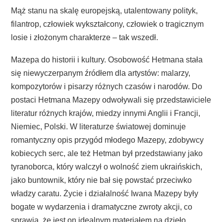
Mąż stanu na skalę europejską, utalentowany polityk,
filantrop, człowiek wykształcony, człowiek o tragicznym
losie i złożonym charakterze – tak wszedł.
Mazepa do historii i kultury. Osobowość Hetmana stała
się niewyczerpanym źródłem dla artystów: malarzy,
kompozytorów i pisarzy różnych czasów i narodów. Do
postaci Hetmana Mazepy odwoływali się przedstawiciele
literatur różnych krajów, miedzy innymi Anglii i Francji,
Niemiec, Polski. W literaturze światowej dominuje
romantyczny opis przygód młodego Mazepy, zdobywcy
kobiecych serc, ale też Hetman był przedstawiany jako
tyranoborca, który walczył o wolność ziem ukraińskich,
jako buntownik, który nie bał się powstać przeciwko
władzy caratu. Życie i działalność Iwana Mazepy były
bogate w wydarzenia i dramatyczne zwroty akcji, co
sprawia, że jest on idealnym materiałem na dzieło