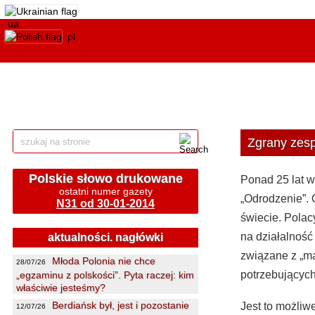
ua
pl
Zgrany zesp
Polskie słowo drukowane
Ponad 25 lat w
ostatni numer gazety
„Odrodzenie”. 
N31 od 30-01-2014
świecie. Polacy
na działalność
aktualności. nagłówki
związane z „ma
Młoda Polonia nie chce
28/07/26
potrzebujących
„egzaminu z polskości”. Pyta raczej: kim
właściwie jesteśmy?
Berdiańsk był, jest i pozostanie
Jest to możliw
12/07/26