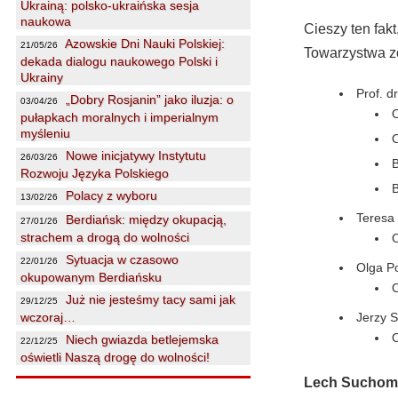
Ukrainą: polsko-ukraińska sesja
naukowa
Cieszy ten fak
Azowskie Dni Nauki Polskiej:
21/05/26
Towarzystwa zo
dekada dialogu naukowego Polski i
Ukrainy
Prof. 
„Dobry Rosjanin” jako iluzja: o
03/04/26
O
pułapkach moralnych i imperialnym
myśleniu
O
Nowe inicjatywy Instytutu
26/03/26
B
Rozwoju Języka Polskiego
B
Polacy z wyboru
13/02/26
Teresa
Berdiańsk: między okupacją,
27/01/26
strachem a drogą do wolności
O
Sytuacja w czasowo
22/01/26
Olga P
okupowanym Berdiańsku
O
Już nie jesteśmy tacy sami jak
29/12/25
wczoraj…
Jerzy S
O
Niech gwiazda betlejemska
22/12/25
oświetli Naszą drogę do wolności!
Lech Suchom