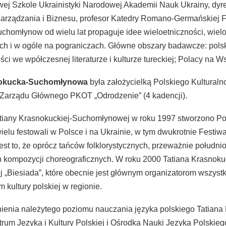
j Szkole Ukrainistyki Narodowej Akademii Nauk Ukrainy, dyrek
arządzania i Biznesu, profesor Katedry Romano-Germańskiej Fi
chomłynow od wielu lat propaguje idee wieloetniczności, wiel
ch i w ogóle na pograniczach. Główne obszary badawcze: polska
ści we wpółczesnej literaturze i kulturze tureckiej; Polacy na W
nokucka-Suchomłynowa
była założycielką Polskiego Kultura
 Zarządu Głównego PKOT „Odrodzenie” (4 kadencji).
atiany Krasnokuckiej-Suchomłynowej w roku 1997 stworzono Po
ielu festowali w Polsce i na Ukrainie, w tym dwukrotnie Festi
st to, że oprócz tańców folklorystycznych, przeważnie południo
 kompozycji choreograficznych. W roku 2000 Tatiana Krasnok
ej „Biesiada”, które obecnie jest głównym organizatorom wszyst
 kultury polskiej w regionie.
ienia należytego poziomu nauczania języka polskiego Tatian
rum Języka i Kultury Polskiej i Ośrodka Nauki Języka Polskiego