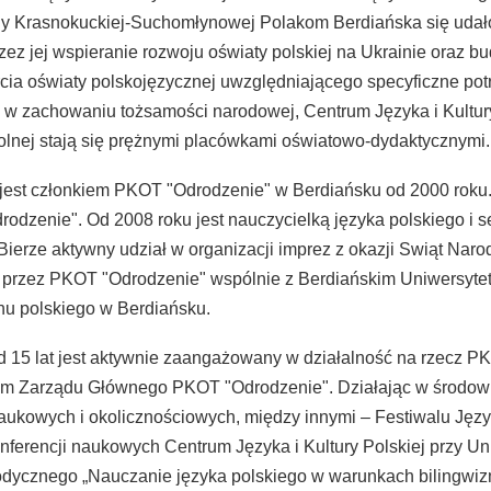
any Krasnokuckiej-Suchomłynowej Polakom Berdiańska się udało
zez jej wspieranie rozwoju oświaty polskiej na Ukrainie oraz 
ia oświaty polskojęzycznej uwzględniającego specyficzne pot
 zachowaniu tożsamości narodowej, Centrum Języka i Kultury 
olnej stają się prężnymi placówkami oświatowo-dydaktycznymi.
jest członkiem PKOT "Odrodzenie" w Berdiańsku od 2000 roku.
rodzenie". Od 2008 roku jest nauczycielką języka polskiego 
Bierze aktywny udział w organizacji imprez z okazji Swiąt Nar
przez PKOT "Odrodzenie" wspólnie z Berdiańskim Uniwersytete
hu polskiego w Berdiańsku.
 15 lat jest aktywnie zaangażowany w działalność na rzecz PKOT
iem Zarządu Głównego PKOT "Odrodzenie". Działając w środowi
naukowych i okolicznościowych, między innymi – Festiwalu Jęz
nferencji naukowych Centrum Języka i Kultury Polskiej przy U
ycznego „Nauczanie języka polskiego w warunkach bilingwiz