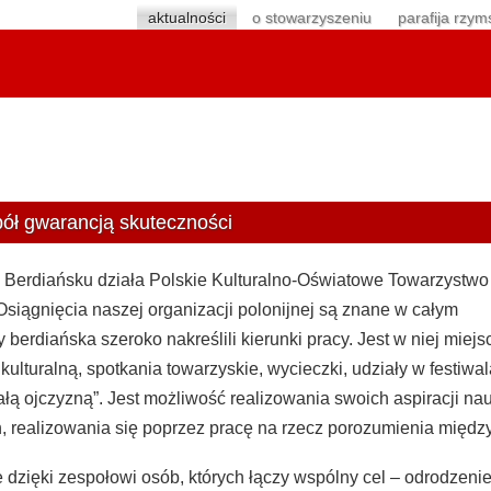
aktualności
o stowarzyszeniu
parafija rzym
ół gwarancją skuteczności
 Berdiańsku działa Polskie Kulturalno-Oświatowe Towarzystwo
Osiągnięcia naszej organizacji polonijnej są znane w całym
 berdiańska szeroko nakreślili kierunki pracy. Jest w niej miejs
 kulturalną, spotkania towarzyskie, wycieczki, udziały w festi
łą ojczyzną”. Jest możliwość realizowania swoich aspiracji n
, realizowania się poprzez pracę na rzecz porozumienia międz
e dzięki zespołowi osób, których łączy wspólny cel – odrodzenie