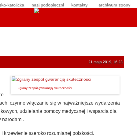
sko-katolicka
nasi podopieczni
kontakty
archiwum strony
21 maja 2019, 16:23
Zgrany zespół gwarancją skuteczności
ce
walach, czynne włączanie się w najważniejsze wydarzenia
aukowych, udzielania pomocy medycznej i wsparcia dla
y narodami.
 i krzewienie szeroko rozumianej polskości.