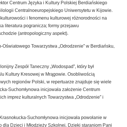
tor Centrum Języka i Kultury Polskiej Berdiańskiego
lologii Centralnoeuropejskiego Uniwersytetu w Kijowie.
okulturowości i fenomenu kulturowej różnorodności na
 literatura pogranicza; formy przejawu
schodzie (antropologiczny aspekt).
lno-Oświatowego Towarzystwa „Odrodzenie” w Berdiańsku,
lonijny Zespół Taneczny „Wodospad”, który był
walu Kultury Kresowej w Mrągowie. Osobliwością
wych regionów Polski, w repertuarze znajduje się wiele
ucka-Suchomłynowa inicjowała założenie Centrum
kich imprez kulturalnych Towarzystwa „Odrodzenie” i
a Krasnokucka-Suchomłynowa inicjowała powołanie w
 dla Dzieci i Młodzieży Szkolnej. Dzięki staraniom Pani