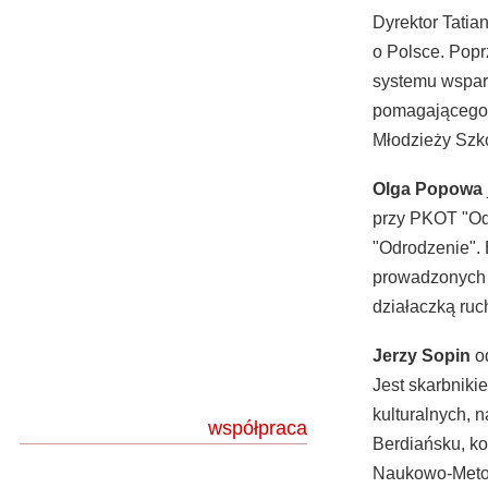
Dyrektor Tati
o Polsce. Popr
systemu wsparc
pomagającego w
Młodzieży Szk
Olga Popowa
przy PKOT "Od
"Odrodzenie". 
prowadzonych 
działaczką ruc
Jerzy Sopin
od
Jest skarbnik
kulturalnych, 
współpraca
Berdiańsku, ko
Naukowo-Metod