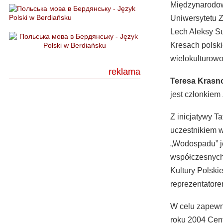
Międzynarodowe
Uniwersytetu Z
Lech Aleksy Su
Kresach polski
wielokulturowo
reklama
Teresa Kras
jest członkiem
Z inicjatywy T
uczestnikiem w
„Wodospadu” je
współczesnych
Kultury Polski
reprezentatorem
W celu zapewn
roku 2004 Cent