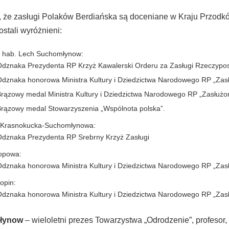
t, że zasługi Polaków Berdiańska są doceniane w Kraju Przodkó
stali wyróżnieni:
dr hab. Lech Suchomłynow:
dznaka Prezydenta RP Krzyż Kawalerski Orderu za Zasługi Rzeczypospo
dznaka honorowa Ministra Kultury i Dziedzictwa Narodowego RP „Zasłuż
rązowy medal Ministra Kultury i Dziedzictwa Narodowego RP „Zasłużony 
rązowy medal Stowarzyszenia „Wspólnota polska”.
 Krasnokucka-Suchomłynowa:
dznaka Prezydenta RP Srebrny Krzyż Zasługi
opowa:
dznaka honorowa Ministra Kultury i Dziedzictwa Narodowego RP „Zasłuż
opin:
dznaka honorowa Ministra Kultury i Dziedzictwa Narodowego RP „Zasłuż
łynow
– wieloletni prezes Towarzystwa „Odrodzenie”, profesor, 