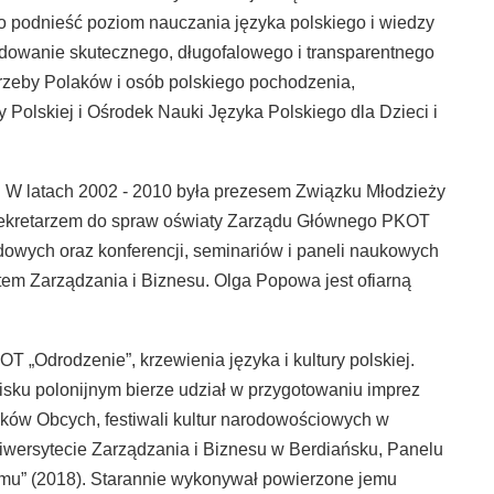
 podnieść poziom nauczania języka polskiego i wiedzy
budowanie skutecznego, długofalowego i transparentnego
rzeby Polaków i osób polskiego pochodzenia,
Polskiej i Ośrodek Nauki Języka Polskiego dla Dzieci i
 W latach 2002 - 2010 była prezesem Związku Młodzieży
i sekretarzem do spraw oświaty Zarządu Głównego PKOT
odowych oraz konferencji, seminariów i paneli naukowych
m Zarządzania i Biznesu. Olga Popowa jest ofiarną
 „Odrodzenie”, krzewienia języka i kultury polskiej.
sku polonijnym bierze udział w przygotowaniu imprez
yków Obcych, festiwali kultur narodowościowych w
niwersytecie Zarządzania i Biznesu w Berdiańsku, Panelu
mu” (2018). Starannie wykonywał powierzone jemu