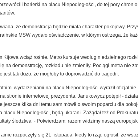
rzewrócili barierki na placu Niepodległości, do tej pory chroni
jantów.
iada, że demonstracja będzie miała charakter pokojowy. Przyszły
aińskie MSW wydało oświadczenie, w którym ostrzega, że każd
 Kijowa wciąż rośnie. Metro kursuje według niedzielnego rozkła
ię na demonstrację, rozkładu nie zmieniły. Pociągi metra nie zat
e jest tak dużo, że mogłoby to doprowadzić do tragedii.
tnimi wydarzeniami na placu Niepodległości wyraził oficjalni
 stronie internetowej prezydenta. Janukowycz potępił - działani
e jeszcze kilka dni temu sam mówił o swoim poparciu dla pokojo
 placu Niepodległości, będą ukarani. Zażądał też od Prokuratu
ltaty śledztwa. - Potwierdzam: razem widzimy naszą europejską
rainie rozpoczęły się 21 listopada, kiedy to rząd ogłosił, że 