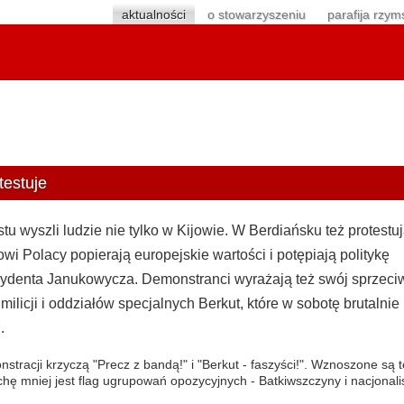
aktualności
o stowarzyszeniu
parafija rzym
testuje
tu wyszli ludzie nie tylko w Kijowie. W Berdiańsku też protestuj
wi Polacy popierają europejskie wartości i potępiają politykę
ydenta Janukowycza. Demonstranci wyrażają też swój sprzeci
ilicji i oddziałów specjalnych Berkut, które w sobotę brutalnie
.
stracji krzyczą "Precz z bandą!" i "Berkut - faszyści!". Wznoszone są te
ochę mniej jest flag ugrupowań opozycyjnych - Batkiwszczyny i nacjonali