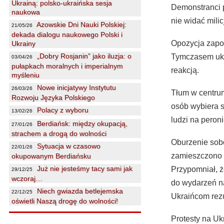
Ukrainą: polsko-ukraińska sesja
Demonstranci p
naukowa
nie widać milic
Azowskie Dni Nauki Polskiej:
21/05/26
dekada dialogu naukowego Polski i
Opozycja zapow
Ukrainy
„Dobry Rosjanin” jako iluzja: o
Tymczasem ukr
03/04/26
pułapkach moralnych i imperialnym
reakcją.
myśleniu
Nowe inicjatywy Instytutu
26/03/26
Tłum w centrum
Rozwoju Języka Polskiego
osób wybiera s
Polacy z wyboru
13/02/26
ludzi na peroni
Berdiańsk: między okupacją,
27/01/26
strachem a drogą do wolności
Oburzenie sobo
Sytuacja w czasowo
22/01/26
zamieszczono na
okupowanym Berdiańsku
Już nie jesteśmy tacy sami jak
Przypomniał, ż
29/12/25
wczoraj…
do wydarzeń na
Niech gwiazda betlejemska
22/12/25
Ukraińcom rezu
oświetli Naszą drogę do wolności!
Protesty na Uk