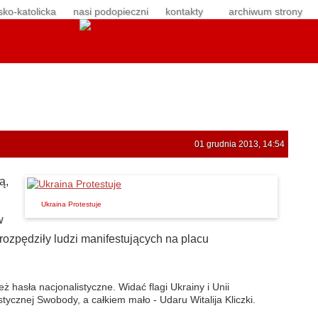
sko-katolicka
nasi podopieczni
kontakty
archiwum strony
01 grudnia 2013, 14:54
ą,
Ukraina Protestuje
w
 rozpędziły ludzi manifestujących na placu
ż hasła nacjonalistyczne. Widać flagi Ukrainy i Unii
stycznej Swobody, a całkiem mało - Udaru Witalija Kliczki.