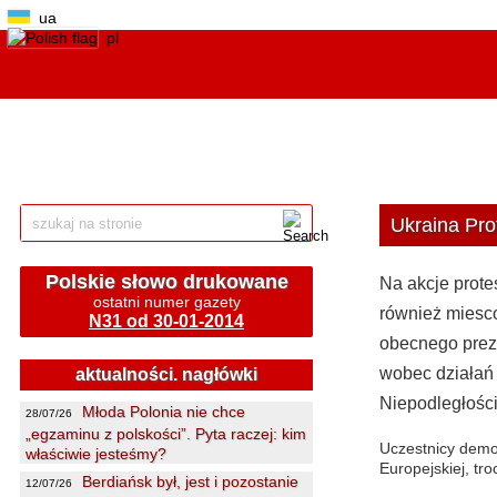
ua
pl
Ukraina Pro
Polskie słowo drukowane
Na akcje protes
ostatni numer gazety
również miesco
N31 od 30-01-2014
obecnego prez
wobec działań m
aktualności. nagłówki
Niepodległości
Młoda Polonia nie chce
28/07/26
„egzaminu z polskości”. Pyta raczej: kim
Uczestnicy demon
właściwie jesteśmy?
Europejskiej, tr
Berdiańsk był, jest i pozostanie
12/07/26