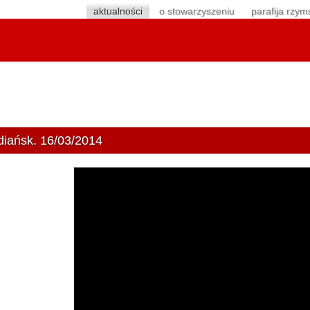
aktualności
o stowarzyszeniu
parafija rzym
iańsk. 16/03/2014