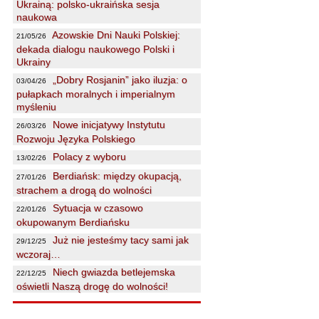
Ukrainą: polsko-ukraińska sesja
naukowa
Azowskie Dni Nauki Polskiej:
21/05/26
dekada dialogu naukowego Polski i
Ukrainy
„Dobry Rosjanin” jako iluzja: o
03/04/26
pułapkach moralnych i imperialnym
myśleniu
Nowe inicjatywy Instytutu
26/03/26
Rozwoju Języka Polskiego
Polacy z wyboru
13/02/26
Berdiańsk: między okupacją,
27/01/26
strachem a drogą do wolności
Sytuacja w czasowo
22/01/26
okupowanym Berdiańsku
Już nie jesteśmy tacy sami jak
29/12/25
wczoraj…
Niech gwiazda betlejemska
22/12/25
oświetli Naszą drogę do wolności!