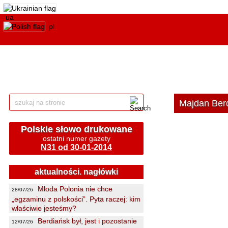
ua
pl
Majdan Berd
Polskie słowo drukowane
ostatni numer gazety
N31 od 30-01-2014
aktualności. nagłówki
Młoda Polonia nie chce
28/07/26
„egzaminu z polskości”. Pyta raczej: kim
właściwie jesteśmy?
Berdiańsk był, jest i pozostanie
12/07/26