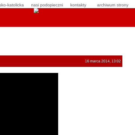
sko-katolicka
nasi podopieczni
kontakty
archiwum strony
16 marca 2014, 13:02